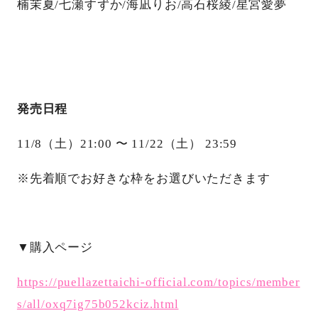
楠茉夏/七瀬すずか/海凪りお/高石桜綾/星宮愛夢
発売日程
11/8（土）21:00 〜 11/22（土） 23:59
※先着順でお好きな枠をお選びいただきます
▼購入ページ
https://puellazettaichi-official.com/topics/member
s/all/oxq7ig75b052kciz.html