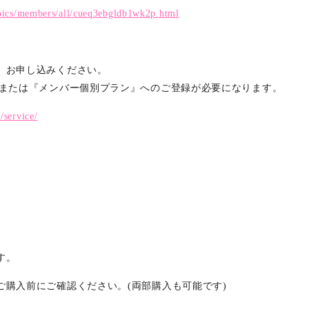
topics/members/all/cueq3ebgldb1wk2p.html
、お申し込みください。
』または『メンバー個別プラン』へのご登録が必要になります。
c/service/
す。
ご購入前にご確認ください。(両部購入も可能です)