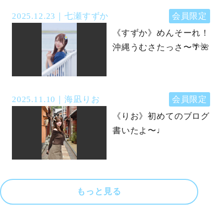
2025.12.23
七瀬すずか
会員限定
《すずか》めんそーれ！
沖縄うむさたっさ〜🌴🌺
2025.11.10
海凪りお
会員限定
《りお》初めてのブログ
書いたよ〜♩
もっと見る